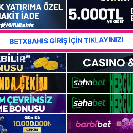
BETXBAHIS GİRİŞ İÇİN TIKLAYINIZ!