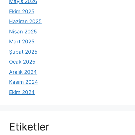
Mayıs 2026
Ekim 2025
Haziran 2025
Nisan 2025
Mart 2025
Şubat 2025
Ocak 2025
Aralık 2024
Kasım 2024
Ekim 2024
Etiketler