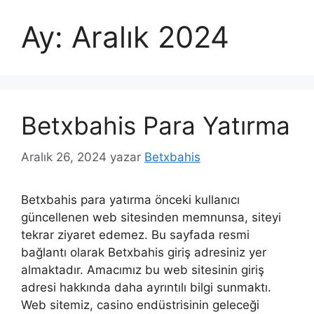
Ay:
Aralık 2024
Betxbahis Para Yatırma
Aralık 26, 2024
yazar
Betxbahis
Betxbahis para yatırma önceki kullanıcı
güncellenen web sitesinden memnunsa, siteyi
tekrar ziyaret edemez. Bu sayfada resmi
bağlantı olarak Betxbahis giriş adresiniz yer
almaktadır. Amacımız bu web sitesinin giriş
adresi hakkında daha ayrıntılı bilgi sunmaktı.
Web sitemiz, casino endüstrisinin geleceği