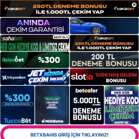
×
BETXBAHIS GİRİŞ İÇİN TIKLAYINIZ!