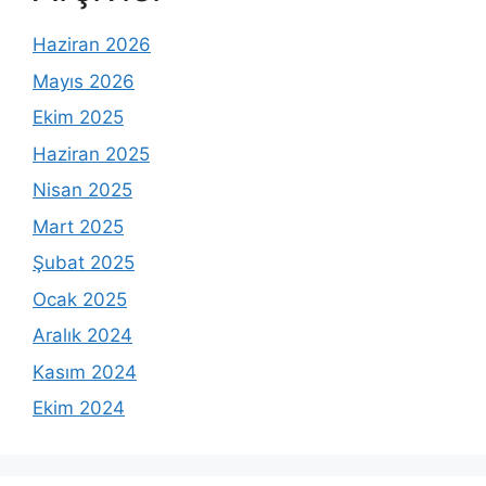
Haziran 2026
Mayıs 2026
Ekim 2025
Haziran 2025
Nisan 2025
Mart 2025
Şubat 2025
Ocak 2025
Aralık 2024
Kasım 2024
Ekim 2024