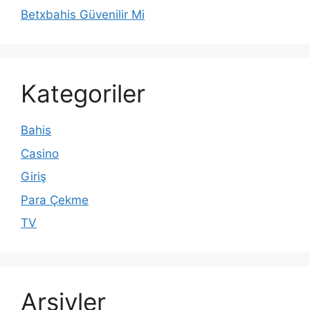
Betxbahis Güvenilir Mi
Kategoriler
Bahis
Casino
Giriş
Para Çekme
TV
Arşivler