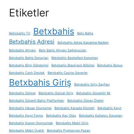
Etiketler
Betxbahis
Betixbahis TV
Betx Bahis
Betxbahis Adresi
Betxbahis Adres Kapatma Nedeni
Betxbahis Altyapı
Betx Bahis Altyapı Sağlayıcıları
Betxbahis Bahis Sonuçları
Betxbahis Basketbol Kuponları
Betxbahis Bilgi Gönderimi
Betxbahis Blackjack Bölümü
Betxbahis Bonus
Betxbahis Canlı Destek
Betxbahis Casino Severler
Betxbahis Giriş
Betxbahis Giriş Sayfası
Betxbahis Güncel
Betxbahis Güncel Giriş
Betxbahis Güvenilir Mi
Betxbahis Güvenli Bahis Platformları
Betxbahis Güven Önemi
Betxbahis Hesap Oluşturma
Betxbahis Kanada Hizmeti
Betxbahis Kayıt
Betxbahis Kayıt Formu
Betxbahis Kaç Oldu
Betxbahis Kullanıcı Sorunları
Betxbahis Kupon Oluşturmak
Betxbahis Mobil Giriş
Betxbahis Mobil Üyelik
Betxbahis Promosyon Pazarı