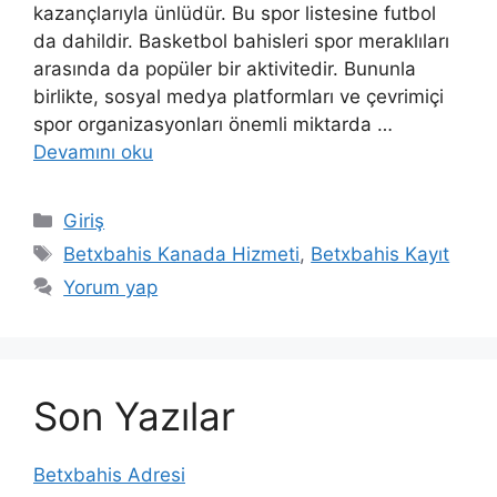
kazançlarıyla ünlüdür. Bu spor listesine futbol
da dahildir. Basketbol bahisleri spor meraklıları
arasında da popüler bir aktivitedir. Bununla
birlikte, sosyal medya platformları ve çevrimiçi
spor organizasyonları önemli miktarda …
Devamını oku
Kategoriler
Giriş
Etiketler
Betxbahis Kanada Hizmeti
,
Betxbahis Kayıt
Yorum yap
Son Yazılar
Betxbahis Adresi