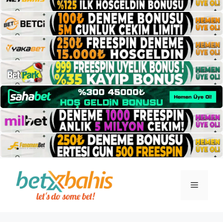
İçeriğe
atla
Menü