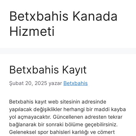
Betxbahis Kanada
Hizmeti
Betxbahis Kayıt
Şubat 20, 2025
yazar
Betxbahis
Betxbahis kayıt web sitesinin adresinde
yapılacak değişiklikler herhangi bir maddi kayba
yol açmayacaktır. Güncellenen adresten tekrar
bağlanarak bir sonraki bölüme geçebilirsiniz.
Geleneksel spor bahisleri karlılığı ve cömert