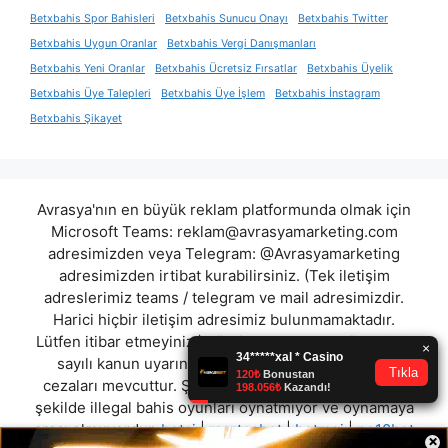
Betxbahis Spor Bahisleri
Betxbahis Sunucu Onayı
Betxbahis Twitter
Betxbahis Uygun Oranlar
Betxbahis Vergi Danışmanları
Betxbahis Yeni Oranlar
Betxbahis Ücretsiz Fırsatlar
Betxbahis Üyelik
Betxbahis Üye Talepleri
Betxbahis Üye İşlem
Betxbahis İnstagram
Betxbahis Şikayet
Avrasya'nın en büyük reklam platformunda olmak için
Microsoft Teams:
reklam@avrasyamarketing.com
adresimizden veya Telegram: @Avrasyamarketing
adresimizden irtibat kurabilirsiniz. (Tek iletişim
adreslerimiz teams / telegram ve mail adresimizdir.
Harici hiçbir iletişim adresimiz bulunmamaktadır.
Lütfen itibar etmeyiniz.) Türkiye yasalarına göre 7258
sayılı kanun uyarınca yasa dışı bahis oynamanın
cezaları mevcuttur. Şu an bulunduğunuz site hiç bir
şekilde illegal bahis oyunları oynatmıyor ve oynamaya
aracı olmuyordur.
betci
|
martesbet
|
betmoi
|
ne10bet
×