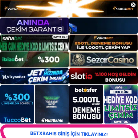
×
BETXBAHIS GİRİŞ İÇİN TIKLAYINIZ!