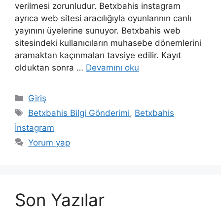
verilmesi zorunludur. Betxbahis instagram
ayrıca web sitesi aracılığıyla oyunlarının canlı
yayınını üyelerine sunuyor. Betxbahis web
sitesindeki kullanıcıların muhasebe dönemlerini
aramaktan kaçınmaları tavsiye edilir. Kayıt
olduktan sonra …
Devamını oku
Kategoriler
Giriş
Etiketler
Betxbahis Bilgi Gönderimi
,
Betxbahis
İnstagram
Yorum yap
Son Yazılar