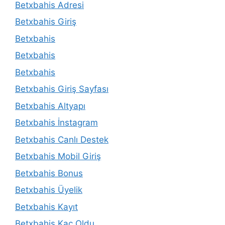
Betxbahis Adresi
Betxbahis Giriş
Betxbahis
Betxbahis
Betxbahis
Betxbahis Giriş Sayfası
Betxbahis Altyapı
Betxbahis İnstagram
Betxbahis Canlı Destek
Betxbahis Mobil Giriş
Betxbahis Bonus
Betxbahis Üyelik
Betxbahis Kayıt
Betxbahis Kaç Oldu