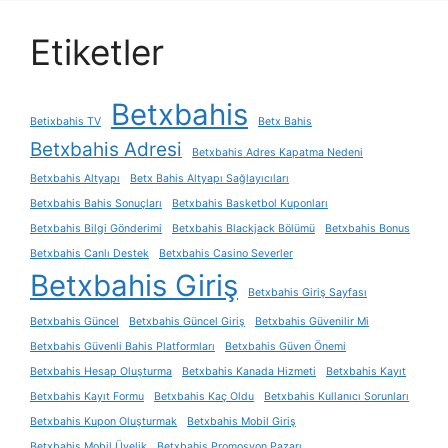
Etiketler
Betxbahis
Betixbahis TV
Betx Bahis
Betxbahis Adresi
Betxbahis Adres Kapatma Nedeni
Betxbahis Altyapı
Betx Bahis Altyapı Sağlayıcıları
Betxbahis Bahis Sonuçları
Betxbahis Basketbol Kuponları
Betxbahis Bilgi Gönderimi
Betxbahis Blackjack Bölümü
Betxbahis Bonus
Betxbahis Canlı Destek
Betxbahis Casino Severler
Betxbahis Giriş
Betxbahis Giriş Sayfası
Betxbahis Güncel
Betxbahis Güncel Giriş
Betxbahis Güvenilir Mi
Betxbahis Güvenli Bahis Platformları
Betxbahis Güven Önemi
Betxbahis Hesap Oluşturma
Betxbahis Kanada Hizmeti
Betxbahis Kayıt
Betxbahis Kayıt Formu
Betxbahis Kaç Oldu
Betxbahis Kullanıcı Sorunları
Betxbahis Kupon Oluşturmak
Betxbahis Mobil Giriş
Betxbahis Mobil Üyelik
Betxbahis Promosyon Pazarı