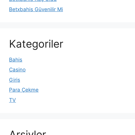
Betxbahis Güvenilir Mi
Kategoriler
Bahis
Casino
Giriş
Para Çekme
TV
Arşivler