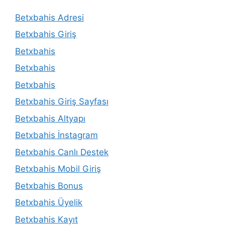
Betxbahis Adresi
Betxbahis Giriş
Betxbahis
Betxbahis
Betxbahis
Betxbahis Giriş Sayfası
Betxbahis Altyapı
Betxbahis İnstagram
Betxbahis Canlı Destek
Betxbahis Mobil Giriş
Betxbahis Bonus
Betxbahis Üyelik
Betxbahis Kayıt