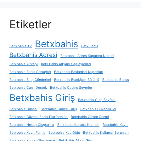
Etiketler
Betxbahis
Betixbahis TV
Betx Bahis
Betxbahis Adresi
Betxbahis Adres Kapatma Nedeni
Betxbahis Altyapı
Betx Bahis Altyapı Sağlayıcıları
Betxbahis Bahis Sonuçları
Betxbahis Basketbol Kuponları
Betxbahis Bilgi Gönderimi
Betxbahis Blackjack Bölümü
Betxbahis Bonus
Betxbahis Canlı Destek
Betxbahis Casino Severler
Betxbahis Giriş
Betxbahis Giriş Sayfası
Betxbahis Güncel
Betxbahis Güncel Giriş
Betxbahis Güvenilir Mi
Betxbahis Güvenli Bahis Platformları
Betxbahis Güven Önemi
Betxbahis Hesap Oluşturma
Betxbahis Kanada Hizmeti
Betxbahis Kayıt
Betxbahis Kayıt Formu
Betxbahis Kaç Oldu
Betxbahis Kullanıcı Sorunları
Betxbahis Kupon Oluşturmak
Betxbahis Mobil Giriş