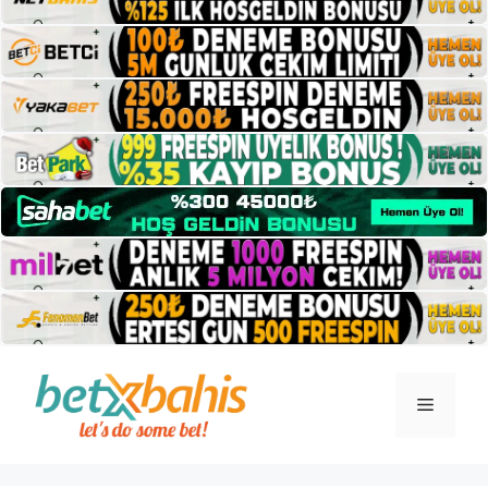
İçeriğe
atla
Menü